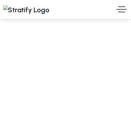
Turani WPS
idee e soluzioni per il