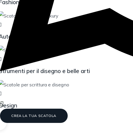
Fashion & Luxury
Automotive
Strumenti per il disegno e belle arti
Design
CREA LA TUA SCATOLA