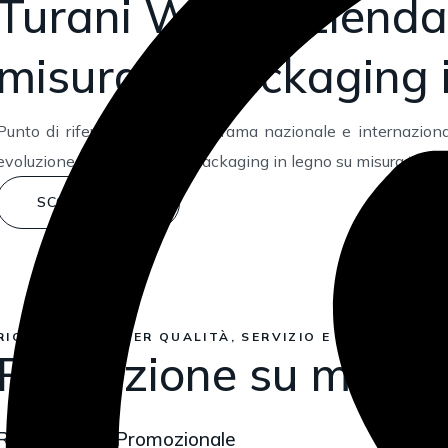
Turani WPS, azienda 
misura di packaging i
Punto di riferimento nel panorama nazionale e internaziona
evoluzione del mondo del “packaging in legno su misura “.
SCOPRI DI PIÙ
RICONOSCIUTA PER QUALITÀ, SERVIZIO E SOLUZIONI I
Produzione su misura
Regalistica e Promozionale