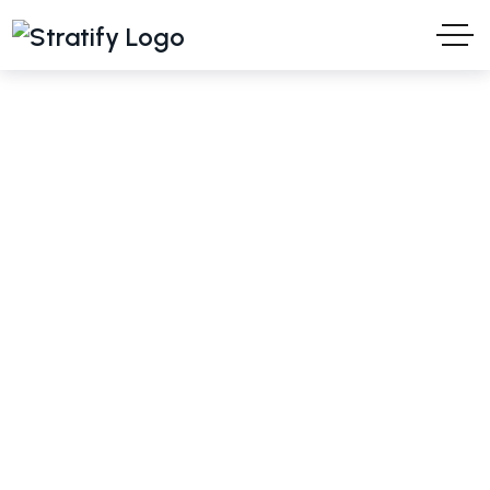
Turani WPS
idee e soluzioni per il